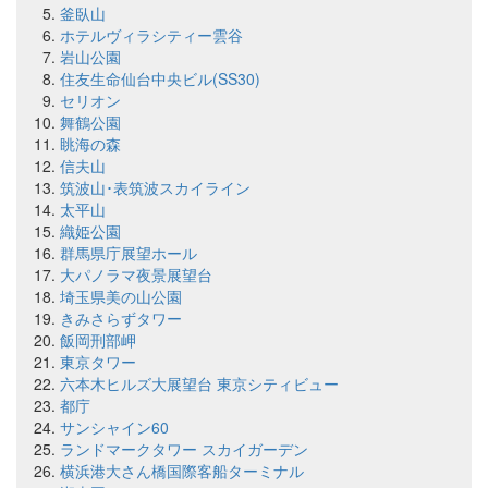
釜臥山
ホテルヴィラシティー雲谷
岩山公園
住友生命仙台中央ビル(SS30)
セリオン
舞鶴公園
眺海の森
信夫山
筑波山･表筑波スカイライン
太平山
織姫公園
群馬県庁展望ホール
大パノラマ夜景展望台
埼玉県美の山公園
きみさらずタワー
飯岡刑部岬
東京タワー
六本木ヒルズ大展望台 東京シティビュー
都庁
サンシャイン60
ランドマークタワー スカイガーデン
横浜港大さん橋国際客船ターミナル