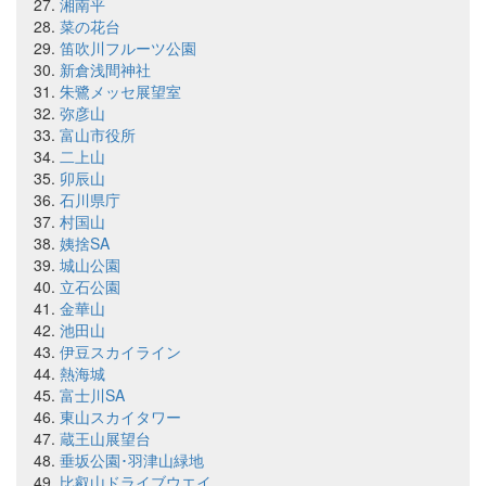
湘南平
菜の花台
笛吹川フルーツ公園
新倉浅間神社
朱鷺メッセ展望室
弥彦山
富山市役所
二上山
卯辰山
石川県庁
村国山
姨捨SA
城山公園
立石公園
金華山
池田山
伊豆スカイライン
熱海城
富士川SA
東山スカイタワー
蔵王山展望台
垂坂公園･羽津山緑地
比叡山ドライブウエイ