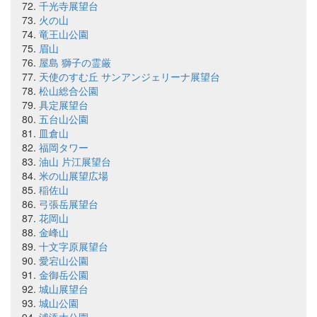
千光寺展望台
火の山
竜王山公園
眉山
屋島 獅子の霊厳
天使のすむ丘 サンアンジェリーナ展望台
松山総合公園
具定展望台
五台山公園
皿倉山
福岡タワー
油山 片江展望台
米の山展望広場
稲佐山
弓張岳展望台
花岡山
金峰山
十文字原展望台
愛宕山公園
金御岳公園
城山展望台
城山公園