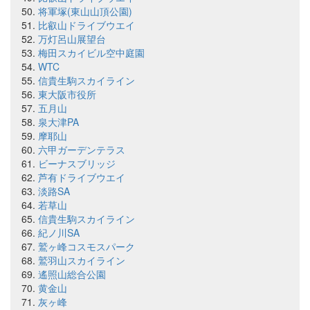
将軍塚(東山山頂公園)
比叡山ドライブウエイ
万灯呂山展望台
梅田スカイビル空中庭園
WTC
信貴生駒スカイライン
東大阪市役所
五月山
泉大津PA
摩耶山
六甲ガーデンテラス
ビーナスブリッジ
芦有ドライブウエイ
淡路SA
若草山
信貴生駒スカイライン
紀ノ川SA
鷲ヶ峰コスモスパーク
鷲羽山スカイライン
遙照山総合公園
黄金山
灰ヶ峰